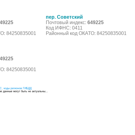
пер. Советский
49225
Почтовый индекс:
649225
Код ИФНС: 0411
О: 84250835001
Районный код ОКАТО: 84250835001
49225
О: 84250835001
С, коды регионов ГИБДД
 данные могут быть не актуальны...