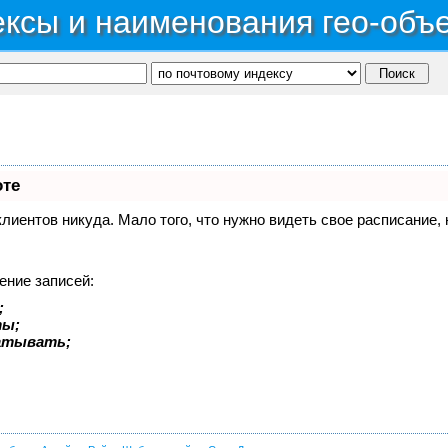
ксы и наименования гео-объ
оте
 клиентов никуда. Мало того, что нужно видеть свое расписание
ение записей:
;
ты;
батывать;