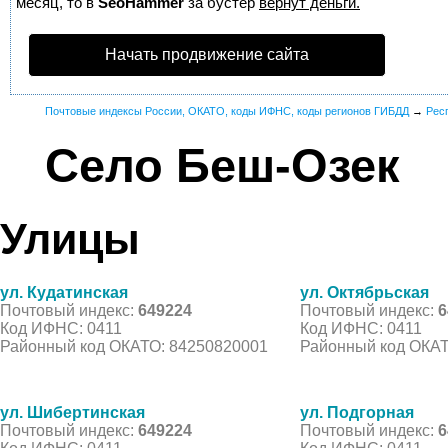
месяц, то в
SeoHammer
за бустер
вернут деньги.
Начать продвижение сайта
Почтовые индексы России, ОКАТО, коды ИФНС, коды регионов ГИБДД
→
Рес
Село Беш-Озек
Улицы
ул. Кудатинская
ул. Октябрьская
Почтовый индекс:
649224
Почтовый индекс:
6
Код ИФНС: 0411
Код ИФНС: 0411
Районный код ОКАТО: 84250820001
Районный код ОКАТ
ул. Шибертинская
ул. Подгорная
Почтовый индекс:
649224
Почтовый индекс:
6