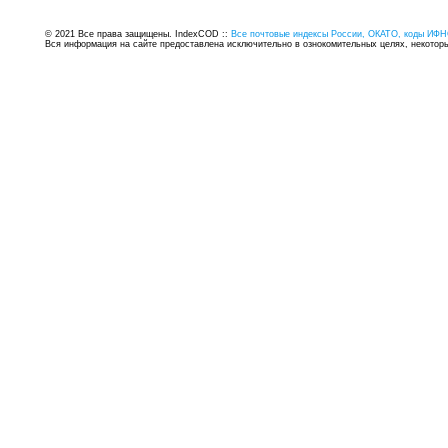
© 2021 Все права защищены. IndexCOD ::
Все почтовые индексы России, ОКАТО, коды ИФН
Вся информация на сайте предоставлена исключительно в ознокомительных целях, некоторые