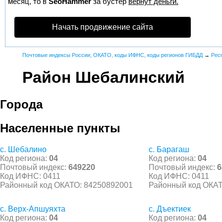
месяц, то в
SeoHammer
за бустер
вернут деньги.
Начать продвижение сайта
Почтовые индексы России, ОКАТО, коды ИФНС, коды регионов ГИБДД
→
Рес
Район Шебалинский
Города
Населенные пункты
с. Шебалино
с. Барагаш
Код региона:
04
Код региона:
04
Почтовый индекс:
649220
Почтовый индекс:
6
Код ИФНС: 0411
Код ИФНС: 0411
Районный код ОКАТО: 84250892001
Районный код ОКАТ
с. Верх-Апшуяхта
с. Дъектиек
Код региона:
04
Код региона:
04