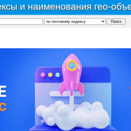
ксы и наименования гео-объ
публика Алтай
→
Район Чойский
→
Село Кузя
С, коды регионов ГИБДД
 данные могут быть не актуальны...