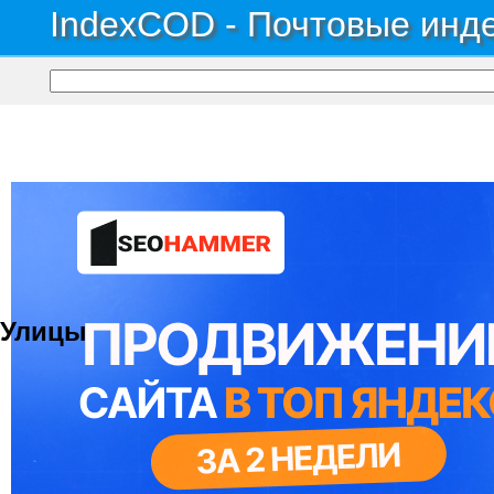
IndexCOD - Почтовые инде
Почтовые индексы России, ОКАТО, коды ИФНС, коды регионов ГИБДД
→
Рес
Село Кузя
Улицы
© 2021 Все права защищены. IndexCOD ::
Все почтовые индексы России, ОКАТО, коды ИФН
Вся информация на сайте предоставлена исключительно в ознокомительных целях, некоторые