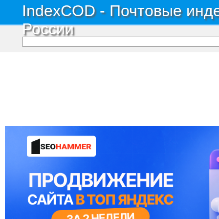
IndexCOD - Почтовые инде
России