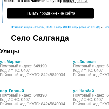
месяц, то в
SeoHammer
за бустер
вернут деньги.
Начать продвижение сайта
Почтовые индексы России, ОКАТО, коды ИФНС, коды регионов ГИБДД
→
Рес
Село Салганда
Улицы
ул. Мирная
ул. Зеленая
Почтовый индекс:
649190
Почтовый индекс:
6
Код ИФНС: 0407
Код ИФНС: 0407
Районный код ОКАТО: 84245840004
Районный код ОКАТ
пер. Горный
ул. Чарбай
Почтовый индекс:
649190
Почтовый индекс:
6
Код ИФНС: 0407
Код ИФНС: 0407
Районный код ОКАТО: 84245840004
Районный код ОКАТ