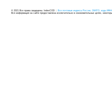
© 2021 Все права защищены. IndexCOD ::
Все почтовые индексы России, ОКАТО, коды ИФН
Вся информация на сайте предоставлена исключительно в ознокомительных целях, некоторые