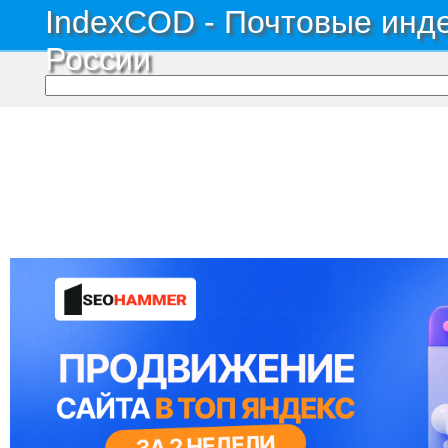
IndexCOD - Почтовые инде
России