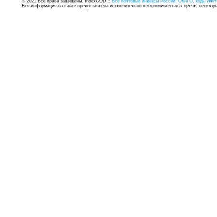
© 2021 Все права защищены. IndexCOD ::
Все почтовые индексы России, ОКАТО, коды ИФН
Вся информация на сайте предоставлена исключительно в ознокомительных целях, некоторые