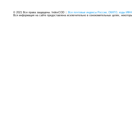
© 2021 Все права защищены. IndexCOD ::
Все почтовые индексы России, ОКАТО, коды ИФН
Вся информация на сайте предоставлена исключительно в ознокомительных целях, некоторые