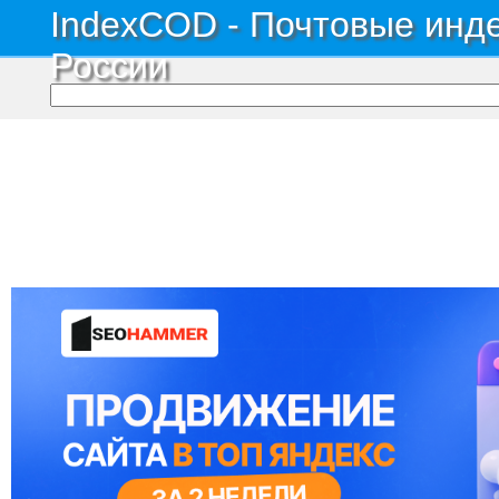
IndexCOD - Почтовые инде
России