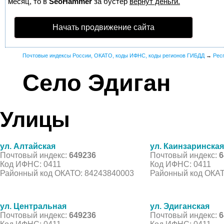
месяц, то в
SeoHammer
за бустер
вернут деньги.
Начать продвижение сайта
Почтовые индексы России, ОКАТО, коды ИФНС, коды регионов ГИБДД
→
Рес
Село Эдиган
Улицы
ул. Алтайская
ул. Каинзаринская
Почтовый индекс:
649236
Почтовый индекс:
6
Код ИФНС: 0411
Код ИФНС: 0411
Районный код ОКАТО: 84243840003
Районный код ОКАТ
ул. Центральная
ул. Эдиганская
Почтовый индекс:
649236
Почтовый индекс:
6