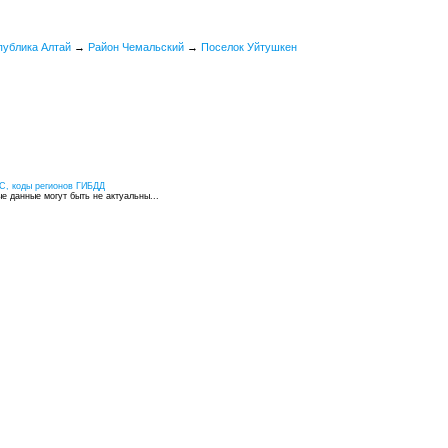
публика Алтай
→
Район Чемальский
→
Поселок Уйтушкен
С, коды регионов ГИБДД
 данные могут быть не актуальны...