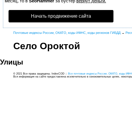
месяц, то в
SeoHammer
за бустер
вернут деньги.
Начать продвижение сайта
Почтовые индексы России, ОКАТО, коды ИФНС, коды регионов ГИБДД
→
Рес
Село Ороктой
Улицы
© 2021 Все права защищены. IndexCOD ::
Все почтовые индексы России, ОКАТО, коды ИФН
Вся информация на сайте предоставлена исключительно в ознокомительных целях, некоторые