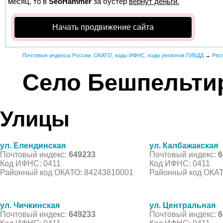
месяц, то в
SeoHammer
за бустер
вернут деньги.
Начать продвижение сайта
Почтовые индексы России, ОКАТО, коды ИФНС, коды регионов ГИБДД
→
Рес
Село Бешпельти
Улицы
ул. Елендинская
ул. Калбажакская
Почтовый индекс:
649233
Почтовый индекс:
6
Код ИФНС: 0411
Код ИФНС: 0411
Районный код ОКАТО: 84243810001
Районный код ОКАТ
ул. Чичкинская
ул. Центральная
Почтовый индекс:
649233
Почтовый индекс:
6