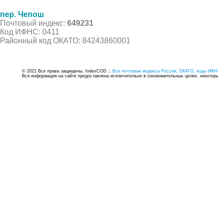
пер. Чепош
Почтовый индекс:
649231
Код ИФНС: 0411
Районный код ОКАТО: 84243860001
© 2021 Все права защищены. IndexCOD ::
Все почтовые индексы России, ОКАТО, коды ИФН
Вся информация на сайте предоставлена исключительно в ознокомительных целях, некоторые