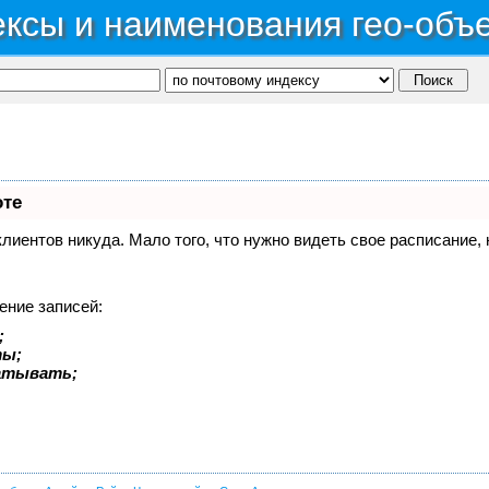
ксы и наименования гео-объ
оте
 клиентов никуда. Мало того, что нужно видеть свое расписание
ение записей:
;
ты;
батывать;