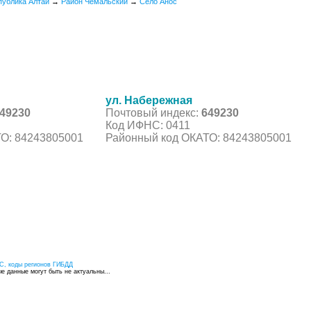
публика Алтай
→
Район Чемальский
→
Село Анос
ул. Набережная
49230
Почтовый индекс:
649230
Код ИФНС: 0411
О: 84243805001
Районный код ОКАТО: 84243805001
С, коды регионов ГИБДД
 данные могут быть не актуальны...