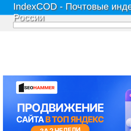
IndexCOD - Почтовые инде
России