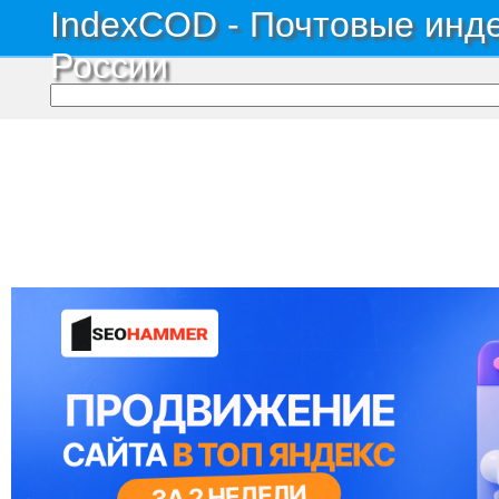
IndexCOD - Почтовые инде
России