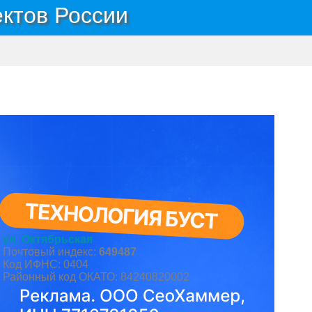
ектов России
ул. Октябрьская
Почтовый индекс:
649487
Код ИФНС: 0404
Районный код ОКАТО: 84240820002