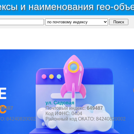
ксы и наименования гео-объ
публика Алтай
→
Район Усть-Коксинский
→
Поселок Октябрьское
ул. Садовая
49487
Почтовый индекс:
649487
Код ИФНС: 0404
О: 84240820002
Районный код ОКАТО: 84240820002