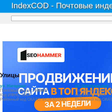
IndexCOD - Почтовые инде
Почтовые индексы России, ОКАТО, коды ИФНС, коды регионов ГИБДД
→
Рес
Поселок Октябрьское
Улицы
ул. Нагорная
ул. Центральная
Почтовый индекс:
649487
Почтовый индекс:
6
Код ИФНС: 0404
Код ИФНС: 0404
Районный код ОКАТО: 84240820002
Районный код ОКАТ