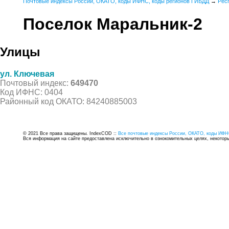
Почтовые индексы России, ОКАТО, коды ИФНС, коды регионов ГИБДД
→
Рес
Поселок Маральник-2
Улицы
ул. Ключевая
Почтовый индекс:
649470
Код ИФНС: 0404
Районный код ОКАТО: 84240885003
© 2021 Все права защищены. IndexCOD ::
Все почтовые индексы России, ОКАТО, коды ИФН
Вся информация на сайте предоставлена исключительно в ознокомительных целях, некоторые