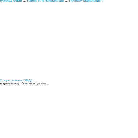
публика Алтай
→
Район Усть-Коксинский
→
Поселок Маральник-2
С, коды регионов ГИБДД
 данные могут быть не актуальны...