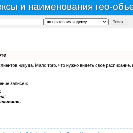
ксы и наименования гео-объ
оте
 клиентов никуда. Мало того, что нужно видеть свое расписание
ение записей:
;
ты;
батывать;