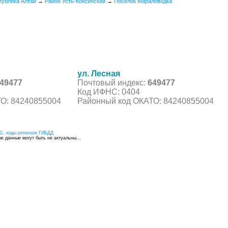
публика Алтай
→
Район Усть-Коксинский
→
Поселок Мараловодка
ул. Лесная
49477
Почтовый индекс:
649477
Код ИФНС: 0404
О: 84240855004
Районный код ОКАТО: 84240855004
С, коды регионов ГИБДД
 данные могут быть не актуальны...