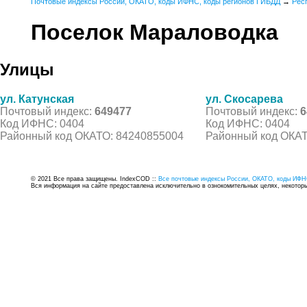
Почтовые индексы России, ОКАТО, коды ИФНС, коды регионов ГИБДД
→
Рес
Поселок Мараловодка
Улицы
ул. Катунская
ул. Скосарева
Почтовый индекс:
649477
Почтовый индекс:
6
Код ИФНС: 0404
Код ИФНС: 0404
Районный код ОКАТО: 84240855004
Районный код ОКАТ
© 2021 Все права защищены. IndexCOD ::
Все почтовые индексы России, ОКАТО, коды ИФН
Вся информация на сайте предоставлена исключительно в ознокомительных целях, некоторые