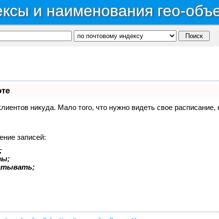
ксы и наименования гео-объ
оте
 клиентов никуда. Мало того, что нужно видеть свое расписание
ение записей:
;
ты;
батывать;