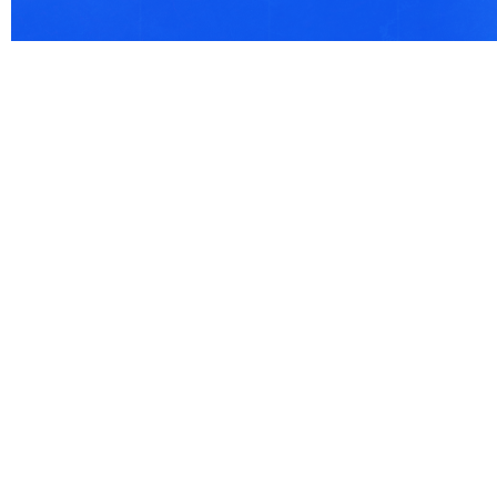
© 2021 Все права защищены. IndexCOD ::
Все почтовые индексы России, ОКАТО, коды ИФН
Вся информация на сайте предоставлена исключительно в ознокомительных целях, некоторые