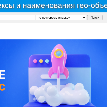
ксы и наименования гео-объ
публика Алтай
→
Район Усть-Коксинский
→
Село Власьево