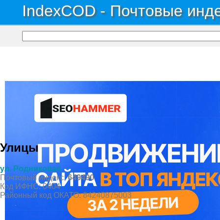
IndexCOD - Почтовые инде
Почтовые индексы России, ОКАТО, коды ИФНС, коды регионов ГИБДД
→
Рес
Село Власьево
Улицы
ул. Родниковая
Почтовый индекс:
649490
Код ИФНС: 0404
Районный код ОКАТО: 84240875003