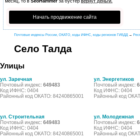
месяц, то в
SeoHammer
за бустер
вернут деньги.
Начать продвижение сайта
Почтовые индексы России, ОКАТО, коды ИФНС, коды регионов ГИБДД
→
Рес
Село Талда
Улицы
ул. Заречная
ул. Энергетиков
Почтовый индекс:
649483
Почтовый индекс:
6
Код ИФНС: 0404
Код ИФНС: 0404
Районный код ОКАТО: 84240865001
Районный код ОКАТ
ул. Строительная
ул. Молодежная
Почтовый индекс:
649483
Почтовый индекс:
6
Код ИФНС: 0404
Код ИФНС: 0404
Районный код ОКАТО: 84240865001
Районный код ОКАТ