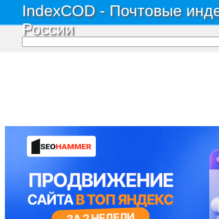
IndexCOD - Почтовые инде
России