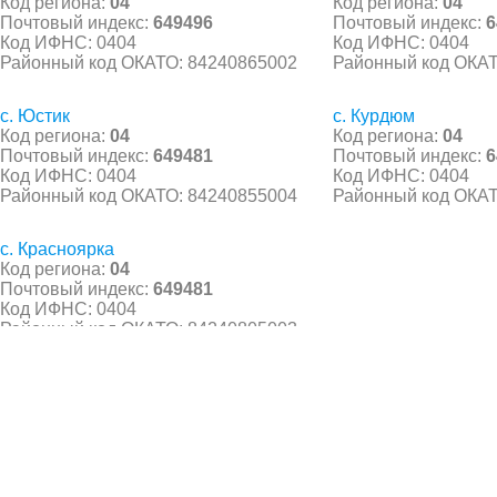
Код региона:
04
Код региона:
04
Почтовый индекс:
649496
Почтовый индекс:
6
Код ИФНС: 0404
Код ИФНС: 0404
Районный код ОКАТО: 84240865002
Районный код ОКАТ
с. Юстик
с. Курдюм
Код региона:
04
Код региона:
04
Почтовый индекс:
649481
Почтовый индекс:
6
Код ИФНС: 0404
Код ИФНС: 0404
Районный код ОКАТО: 84240855004
Районный код ОКАТ
с. Красноярка
Код региона:
04
Почтовый индекс:
649481
Код ИФНС: 0404
Районный код ОКАТО: 84240805003
© 2021 Все права защищены. IndexCOD ::
Все почтовые индексы России, ОКАТО, коды ИФН
Вся информация на сайте предоставлена исключительно в ознокомительных целях, некоторые