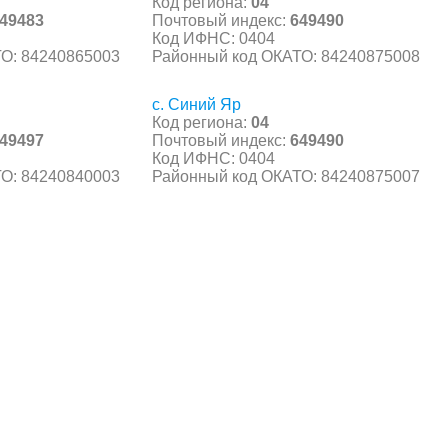
Код региона:
04
49483
Почтовый индекс:
649490
Код ИФНС: 0404
О: 84240865003
Районный код ОКАТО: 84240875008
с. Синий Яр
Код региона:
04
49497
Почтовый индекс:
649490
Код ИФНС: 0404
О: 84240840003
Районный код ОКАТО: 84240875007
С, коды регионов ГИБДД
 данные могут быть не актуальны...