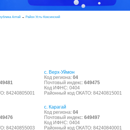
публика Алтай
→
Район Усть-Коксинский
с. Верх-Уймон
Код региона:
04
49481
Почтовый индекс:
649475
Код ИФНС: 0404
О: 84240805001
Районный код ОКАТО: 84240815001
с. Карагай
Код региона:
04
49476
Почтовый индекс:
649497
Код ИФНС: 0404
О: 84240855003
Районный код ОКАТО: 84240840001