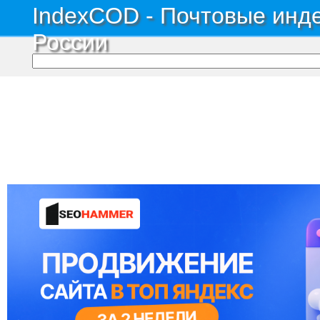
IndexCOD - Почтовые инде
России