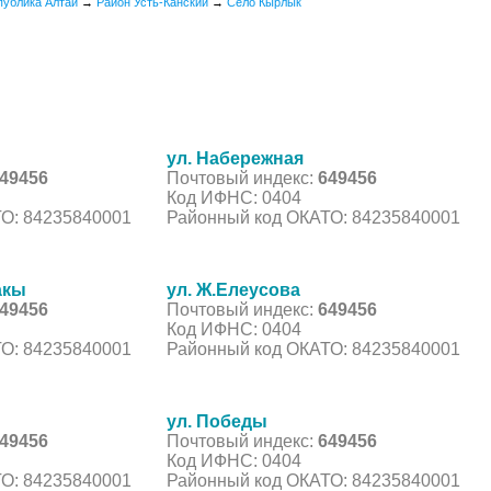
публика Алтай
→
Район Усть-Канский
→
Село Кырлык
ул. Набережная
49456
Почтовый индекс:
649456
Код ИФНС: 0404
О: 84235840001
Районный код ОКАТО: 84235840001
акы
ул. Ж.Елеусова
49456
Почтовый индекс:
649456
Код ИФНС: 0404
О: 84235840001
Районный код ОКАТО: 84235840001
ул. Победы
49456
Почтовый индекс:
649456
Код ИФНС: 0404
О: 84235840001
Районный код ОКАТО: 84235840001