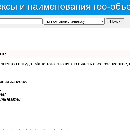
ксы и наименования гео-объ
оте
 клиентов никуда. Мало того, что нужно видеть свое расписание
ение записей:
;
ты;
батывать;