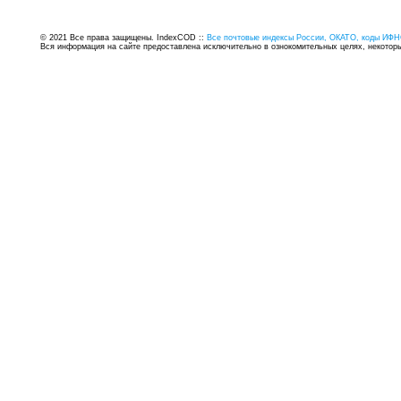
© 2021 Все права защищены. IndexCOD ::
Все почтовые индексы России, ОКАТО, коды ИФН
Вся информация на сайте предоставлена исключительно в ознокомительных целях, некоторые