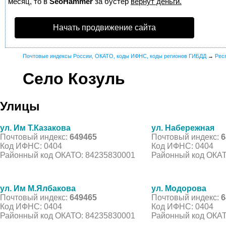
месяц, то в
SeoHammer
за бустер
вернут деньги.
Начать продвижение сайта
Почтовые индексы России, ОКАТО, коды ИФНС, коды регионов ГИБДД
→
Рес
Село Козуль
Улицы
ул. Им Т.Казакова
ул. Набережная
Почтовый индекс:
649465
Почтовый индекс:
6
Код ИФНС: 0404
Код ИФНС: 0404
Районный код ОКАТО: 84235830001
Районный код ОКАТ
ул. Им М.Ялбакова
ул. Модорова
Почтовый индекс:
649465
Почтовый индекс:
6
Код ИФНС: 0404
Код ИФНС: 0404
Районный код ОКАТО: 84235830001
Районный код ОКАТ