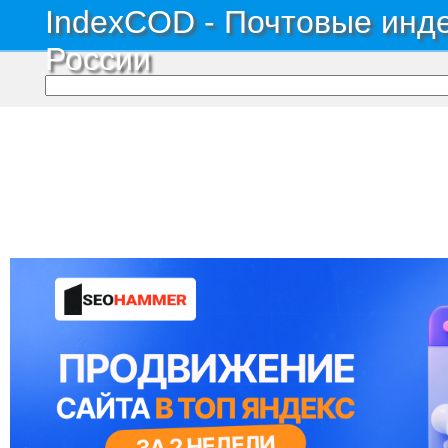
IndexCOD - Почтовые инде
России