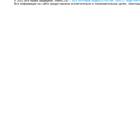
© 2021 Все права защищены. IndexCOD ::
Все почтовые индексы России, ОКАТО, коды ИФН
Вся информация на сайте предоставлена исключительно в ознокомительных целях, некоторые