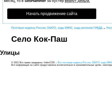
месяц, то в
SeoHammer
за бустер
вернут деньги.
Начать продвижение сайта
Почтовые индексы России, ОКАТО, коды ИФНС, коды регионов ГИБДД
→
Рес
Село Кок-Паш
Улицы
© 2021 Все права защищены. IndexCOD ::
Все почтовые индексы России, ОКАТО, коды ИФН
Вся информация на сайте предоставлена исключительно в ознокомительных целях, некоторые