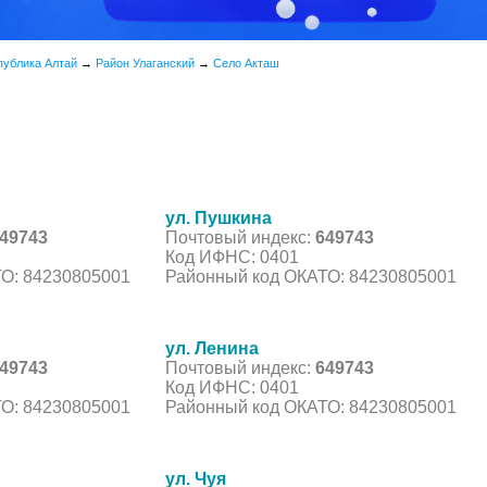
публика Алтай
→
Район Улаганский
→
Село Акташ
ул. Пушкина
49743
Почтовый индекс:
649743
Код ИФНС: 0401
О: 84230805001
Районный код ОКАТО: 84230805001
ул. Ленина
49743
Почтовый индекс:
649743
Код ИФНС: 0401
О: 84230805001
Районный код ОКАТО: 84230805001
ул. Чуя