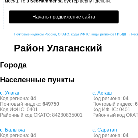
месяц, то в
SeoHammer
за бустер
вернут деньги.
Начать продвижение сайта
Почтовые индексы России, ОКАТО, коды ИФНС, коды регионов ГИБДД
→
Рес
Район Улаганский
Города
Населенные пункты
с. Улаган
с. Акташ
Код региона:
04
Код региона:
04
Почтовый индекс:
649750
Почтовый индекс:
6
Код ИФНС: 0401
Код ИФНС: 0401
Районный код ОКАТО: 84230835001
Районный код ОКАТ
с. Балыкча
с. Саратан
Код региона:
04
Код региона:
04