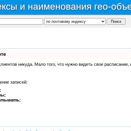
ксы и наименования гео-объ
оте
 клиентов никуда. Мало того, что нужно видеть свое расписание
ение записей:
;
ты;
батывать;