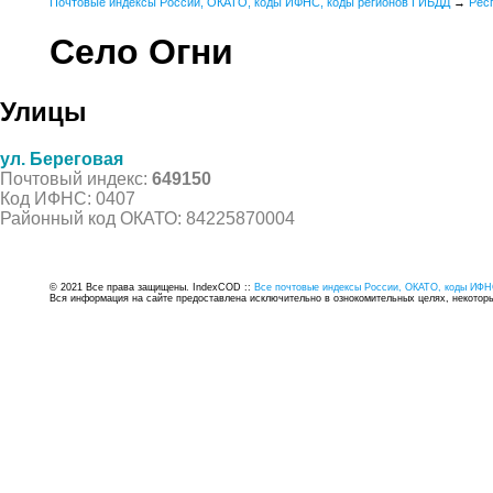
Почтовые индексы России, ОКАТО, коды ИФНС, коды регионов ГИБДД
→
Рес
Село Огни
Улицы
ул. Береговая
Почтовый индекс:
649150
Код ИФНС: 0407
Районный код ОКАТО: 84225870004
© 2021 Все права защищены. IndexCOD ::
Все почтовые индексы России, ОКАТО, коды ИФН
Вся информация на сайте предоставлена исключительно в ознокомительных целях, некоторые