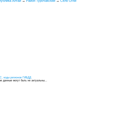
публика Алтай
→
Район Турочакский
→
Село Огни
С, коды регионов ГИБДД
 данные могут быть не актуальны...