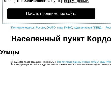
месяц, то в
SeoHammer
за бустер
вернут деньги.
Начать продвижение сайта
Почтовые индексы России, ОКАТО, коды ИФНС, коды регионов ГИБДД
→
Рес
Населенный пункт Корд
Улицы
© 2021 Все права защищены. IndexCOD ::
Все почтовые индексы России, ОКАТО, коды ИФН
Вся информация на сайте предоставлена исключительно в ознокомительных целях, некоторые