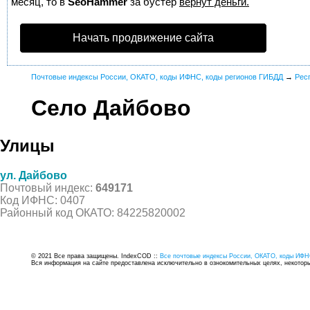
месяц, то в
SeoHammer
за бустер
вернут деньги.
Начать продвижение сайта
Почтовые индексы России, ОКАТО, коды ИФНС, коды регионов ГИБДД
→
Рес
Село Дайбово
Улицы
ул. Дайбово
Почтовый индекс:
649171
Код ИФНС: 0407
Районный код ОКАТО: 84225820002
© 2021 Все права защищены. IndexCOD ::
Все почтовые индексы России, ОКАТО, коды ИФН
Вся информация на сайте предоставлена исключительно в ознокомительных целях, некоторые