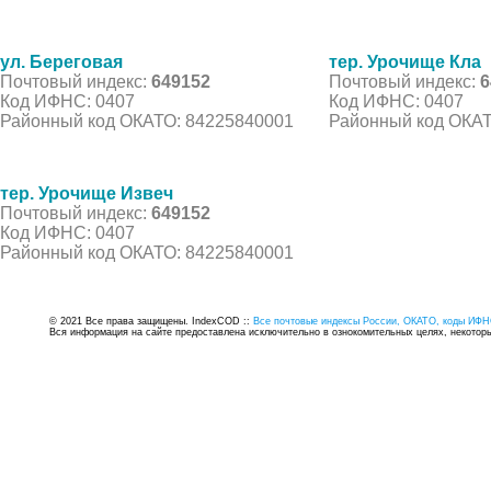
ул. Береговая
тер. Урочище Кла
Почтовый индекс:
649152
Почтовый индекс:
6
Код ИФНС: 0407
Код ИФНС: 0407
Районный код ОКАТО: 84225840001
Районный код ОКАТ
тер. Урочище Извеч
Почтовый индекс:
649152
Код ИФНС: 0407
Районный код ОКАТО: 84225840001
© 2021 Все права защищены. IndexCOD ::
Все почтовые индексы России, ОКАТО, коды ИФН
Вся информация на сайте предоставлена исключительно в ознокомительных целях, некоторые