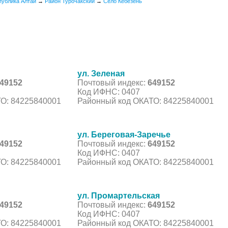
публика Алтай
→
Район Турочакский
→
Село Кебезень
ул. Зеленая
49152
Почтовый индекс:
649152
Код ИФНС: 0407
О: 84225840001
Районный код ОКАТО: 84225840001
ул. Береговая-Заречье
49152
Почтовый индекс:
649152
Код ИФНС: 0407
О: 84225840001
Районный код ОКАТО: 84225840001
ул. Промартельская
49152
Почтовый индекс:
649152
Код ИФНС: 0407
О: 84225840001
Районный код ОКАТО: 84225840001