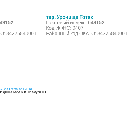
тер. Урочище Тотак
49152
Почтовый индекс:
649152
Код ИФНС: 0407
О: 84225840001
Районный код ОКАТО: 84225840001
С, коды регионов ГИБДД
 данные могут быть не актуальны...