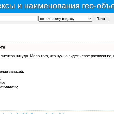
ксы и наименования гео-объ
оте
 клиентов никуда. Мало того, что нужно видеть свое расписание
ение записей:
;
ты;
батывать;