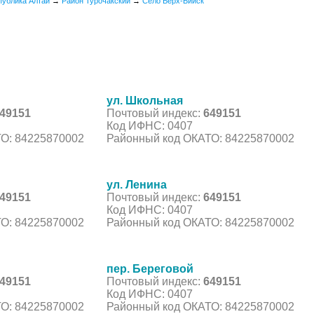
публика Алтай
→
Район Турочакский
→
Село Верх-Бийск
ул. Школьная
49151
Почтовый индекс:
649151
Код ИФНС: 0407
О: 84225870002
Районный код ОКАТО: 84225870002
ул. Ленина
49151
Почтовый индекс:
649151
Код ИФНС: 0407
О: 84225870002
Районный код ОКАТО: 84225870002
пер. Береговой
49151
Почтовый индекс:
649151
Код ИФНС: 0407
О: 84225870002
Районный код ОКАТО: 84225870002