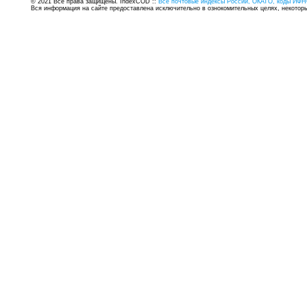
© 2021 Все права защищены. IndexCOD ::
Все почтовые индексы России, ОКАТО, коды ИФН
Вся информация на сайте предоставлена исключительно в ознокомительных целях, некоторые