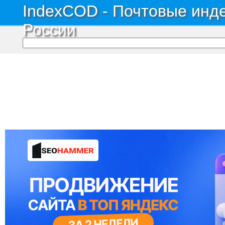
IndexCOD - Почтовые инде
России