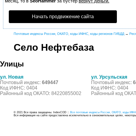
месяц, то в
SeoHammer
за бустер
вернут деньги.
Начать продвижение сайта
Почтовые индексы России, ОКАТО, коды ИФНС, коды регионов ГИБДД
→
Рес
Село Нефтебаза
Улицы
ул. Новая
ул. Урсульская
Почтовый индекс:
649447
Почтовый индекс:
6
Код ИФНС: 0404
Код ИФНС: 0404
Районный код ОКАТО: 84220855002
Районный код ОКАТ
© 2021 Все права защищены. IndexCOD ::
Все почтовые индексы России, ОКАТО, коды ИФН
Вся информация на сайте предоставлена исключительно в ознокомительных целях, некоторые