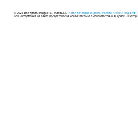
© 2021 Все права защищены. IndexCOD ::
Все почтовые индексы России, ОКАТО, коды ИФН
Вся информация на сайте предоставлена исключительно в ознокомительных целях, некоторые