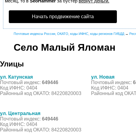
месяц, то в
SeoHammer
за бустер
вернут деньги.
Начать продвижение сайта
Почтовые индексы России, ОКАТО, коды ИФНС, коды регионов ГИБДД
→
Рес
Село Малый Яломан
Улицы
ул. Катунская
ул. Новая
Почтовый индекс:
649446
Почтовый индекс:
6
Код ИФНС: 0404
Код ИФНС: 0404
Районный код ОКАТО: 84220820003
Районный код ОКАТ
ул. Центральная
Почтовый индекс:
649446
Код ИФНС: 0404
Районный код ОКАТО: 84220820003