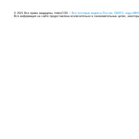
© 2021 Все права защищены. IndexCOD ::
Все почтовые индексы России, ОКАТО, коды ИФН
Вся информация на сайте предоставлена исключительно в ознокомительных целях, некоторые