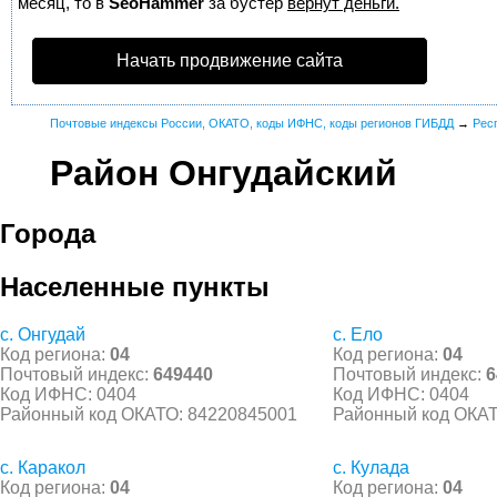
месяц, то в
SeoHammer
за бустер
вернут деньги.
Начать продвижение сайта
Почтовые индексы России, ОКАТО, коды ИФНС, коды регионов ГИБДД
→
Рес
Район Онгудайский
Города
Населенные пункты
с. Онгудай
с. Ело
Код региона:
04
Код региона:
04
Почтовый индекс:
649440
Почтовый индекс:
6
Код ИФНС: 0404
Код ИФНС: 0404
Районный код ОКАТО: 84220845001
Районный код ОКАТ
с. Каракол
с. Кулада
Код региона:
04
Код региона:
04