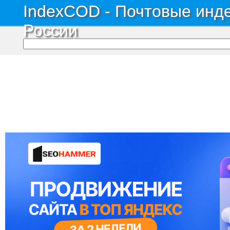
IndexCOD - Почтовые инде
России