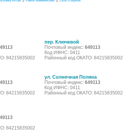
публика Алтай
→
Район Майминский
→
Село Озерное
пер. Ключевой
49113
Почтовый индекс:
649113
Код ИФНС: 0411
О: 84215835002
Районный код ОКАТО: 84215835002
ул. Солнечная Поляна
49113
Почтовый индекс:
649113
Код ИФНС: 0411
О: 84215835002
Районный код ОКАТО: 84215835002
49113
О: 84215835002