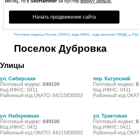
месяц, то в
SeoHammer
за бустер
вернут деньги.
Начать продвижение сайта
Почтовые индексы России, ОКАТО, коды ИФНС, коды регионов ГИБДД
→
Рес
Поселок Дубровка
Улицы
ул. Сибирская
пер. Катунский
Почтовый индекс:
649100
Почтовый индекс:
6
Код ИФНС: 0411
Код ИФНС: 0411
Районный код ОКАТО: 84215830002
Районный код ОКАТ
ул. Набережная
ул. Трактовая
Почтовый индекс:
649100
Почтовый индекс:
6
Код ИФНС: 0411
Код ИФНС: 0411
Районный код ОКАТО: 84215830002
Районный код ОКАТ