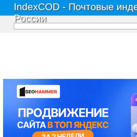
IndexCOD - Почтовые инде
России