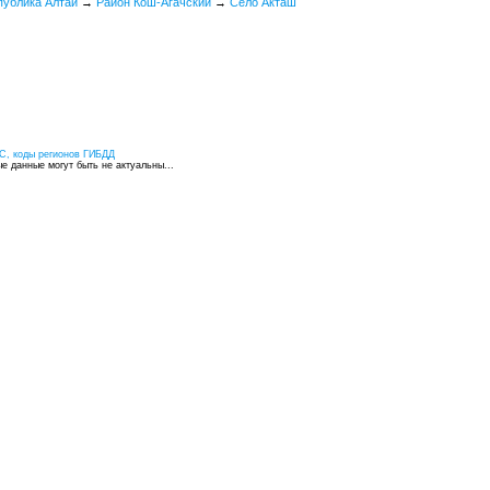
публика Алтай
→
Район Кош-Агачский
→
Село Акташ
С, коды регионов ГИБДД
 данные могут быть не актуальны...