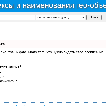
ксы и наименования гео-объ
оте
 клиентов никуда. Мало того, что нужно видеть свое расписание
ение записей:
;
ты;
батывать;