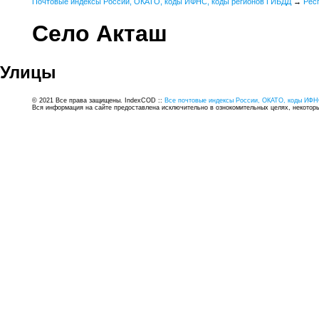
Почтовые индексы России, ОКАТО, коды ИФНС, коды регионов ГИБДД
→
Рес
Село Акташ
Улицы
© 2021 Все права защищены. IndexCOD ::
Все почтовые индексы России, ОКАТО, коды ИФН
Вся информация на сайте предоставлена исключительно в ознокомительных целях, некоторые